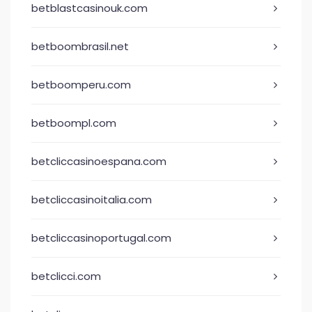
betblastcasinouk.com
betboombrasil.net
betboomperu.com
betboompl.com
betcliccasinoespana.com
betcliccasinoitalia.com
betcliccasinoportugal.com
betclicci.com