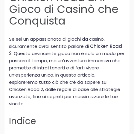
Gioco di Casinò che
Conquista
Se sei un appassionato di giochi da casinò,
sicuramente avrai sentito parlare di
Chicken Road
2
. Questo avvincente gioco non è solo un modo per
passare il tempo, ma un’avventura immersiva che
promette di intrattenerti e di farti vivere
un’esperienza unica. In questo articolo,
esploreremo tutto ciò che c’è da sapere su
Chicken Road 2, dalle regole di base alle strategie
avanzate, fino ai segreti per massimizzare le tue
vincite.
Indice