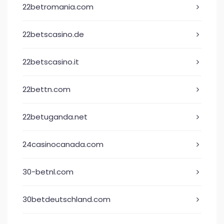
22betromania.com
22betscasino.de
22betscasino.it
22bettn.com
22betuganda.net
24casinocanada.com
30-betnl.com
30betdeutschland.com