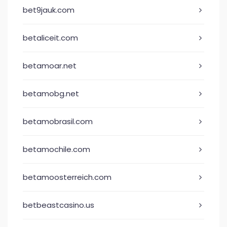
bet9jauk.com
betaliceit.com
betamoar.net
betamobg.net
betamobrasil.com
betamochile.com
betamoosterreich.com
betbeastcasino.us