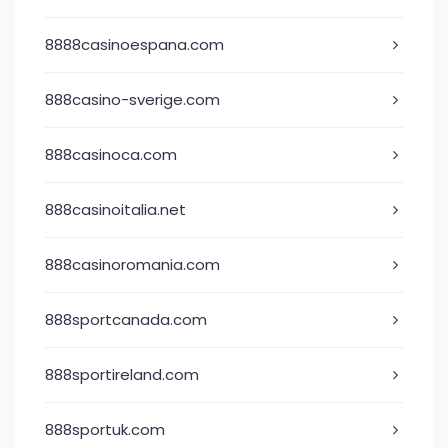
8888casinoespana.com
888casino-sverige.com
888casinoca.com
888casinoitalia.net
888casinoromania.com
888sportcanada.com
888sportireland.com
888sportuk.com