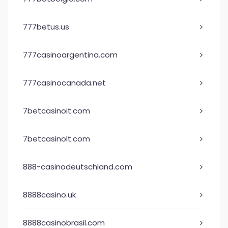
777betus.us
777casinoargentina.com
777casinocanada.net
7betcasinoit.com
7betcasinolt.com
888-casinodeutschland.com
8888casino.uk
8888casinobrasil.com