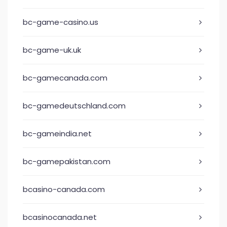
bc-game-casino.us
bc-game-uk.uk
bc-gamecanada.com
bc-gamedeutschland.com
bc-gameindia.net
bc-gamepakistan.com
bcasino-canada.com
bcasinocanada.net