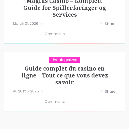
Magius Casino – Komplett
Guide for Spillerfaringer og
Services
March 31, 2026
Share
Comments
Uncategorized
Guide complet du casino en
ligne – Tout ce que vous devez
savoir
August 5, 2025
Share
Comments