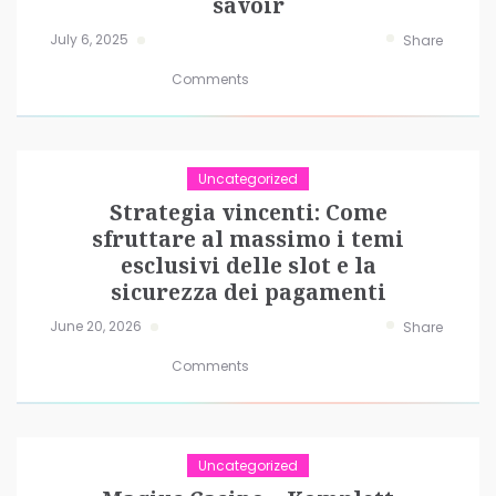
savoir
July 6, 2025
Share
Comments
Uncategorized
Strategia vincenti: Come
sfruttare al massimo i temi
esclusivi delle slot e la
sicurezza dei pagamenti
June 20, 2026
Share
Comments
Uncategorized